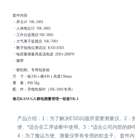
套件内容
・库仑计 NK-1001
・人体电位计 NK-3001
・工作台监视仪 NK-5001
・大气离子监视仪 NK-7001
・数字低电位测试仪 KSD-0303
・电荷量测量用直流电源 ZHO-200PN
・腕带
・硬铝制、专用包装箱
尺 寸：纵330ｘ横430ｘ高度150mm
重 量：约6.5kg
配 件：导电性探针（NK-1001专用）
春日KASUGA 静电测量管理一组套NK-1
产品介绍：1：为了解决ESD问题所需要测量仪。2：携
便、*适合在工序诊断中使用。3：*适合公司内部的静电
4：为了搬运方便、测量仪带有专用的软盒子。 套件内