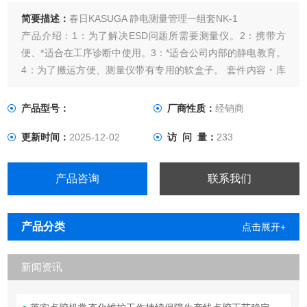
简要描述：
春日KASUGA 静电测量管理一组套NK-1
产品介绍：1：为了解决ESD问题所需要测量仪。2：携带方
便、*适合在工序诊断中使用。3：*适合公司内部的静电教育。
4：为了搬运方便、测量仪带有专用的软盒子。 套件内容・库
仑计 NK-1001・人体电位计 NK-3001・工作台监视仪 NK-
5001・大气离子监视仪 NK-7001・数字低电位测试仪 KSD-
产品型号：
厂商性质：
经销商
0303・电荷量测量用直流电源
更新时间：
2025-12-02
访 问 量：
233
产品咨询
联系我们
产品分类
点击展开+
新闻资讯