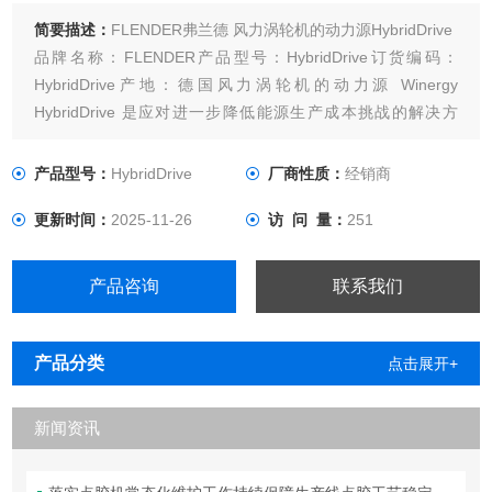
简要描述：
FLENDER弗兰德 风力涡轮机的动力源HybridDrive
品牌名称：FLENDER产品型号：HybridDrive订货编码：
HybridDrive产地：德国风力涡轮机的动力源 Winergy
HybridDrive 是应对进一步降低能源生产成本挑战的解决方
案。三级行星齿轮与永磁同步发电机的直接连接创造了一种中
速驱动概念，可确保高效率。紧凑的设计使传动系统缩短了
产品型号：
HybridDrive
厂商性质：
经销商
50% 以上
更新时间：
2025-11-26
访 问 量：
251
产品咨询
联系我们
产品分类
点击展开+
新闻资讯