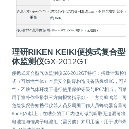
外形尺寸
<span "="">・
约
71(W)×173(H)×43(D)mm
（不包含突起部分）
重量
约
360g
使用时的温湿度范围
-20
～
+50℃
95%RH
以下（
无结露
）
理研RIKEN KEIKI便携式复合型
体监测仪
GX-2012GT
便携式复合型气体监测仪GX-2012GT特征：搭载泄漏检
式（可燃性气体）本质安全防爆构造具备防爆组ⅡC，可在
气・乙炔气体环境下进行使用保护等级与IP67相当，可放
用于室外作业搭载三方向报警指示灯・二方向蜂鸣器，可
危险状况告知携带仪器人员及周围工作人员蜂鸣器音量可
95dB(A)以上，在嘈杂的工厂内也可做到听取无遗漏可将
电池组与锂离子电池组（需另购）并用用途：用于城市燃