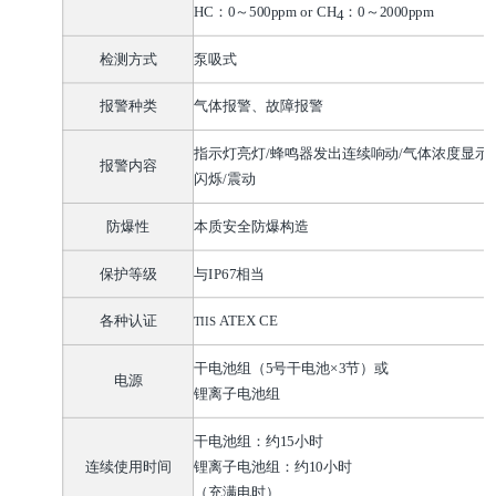
HC
：
0
～
500ppm or CH
：
0
～
2000ppm
4
检测方式
泵吸式
报警种类
气体报警、故障报警
指示灯亮灯
/
蜂鸣器发出连续响动
/
气体浓度显示
报警内容
闪烁
/
震动
防爆性
本质安全防爆构造
保护等级
与
IP67
相当
各种认证
ATEX
CE
TIIS
干电池组（
5
号干电池
×3
节）或
电源
锂离子电池组
干电池组：约
15
小时
连续使用时间
锂离子电池组：约
10
小时
（充满电时）