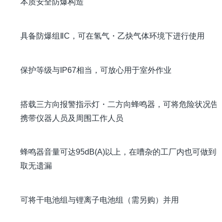
本质安全防爆构造
具备防爆组ⅡC，可在氢气・乙炔气体环境下进行使用
保护等级与IP67相当，可放心用于室外作业
搭载三方向报警指示灯・二方向蜂鸣器，可将危险状况告
携带仪器人员及周围工作人员
蜂鸣器音量可达95dB(A)以上，在嘈杂的工厂内也可做到
取无遗漏
可将干电池组与锂离子电池组（需另购）并用