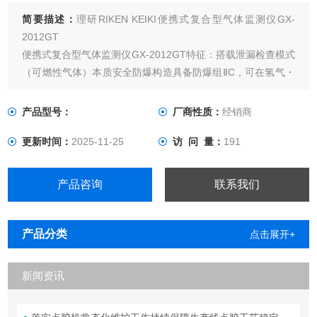
简要描述：
理研RIKEN KEIKI便携式复合型气体监测仪GX-
2012GT
便携式复合型气体监测仪GX-2012GT特征：搭载泄漏检查模式
（可燃性气体）本质安全防爆构造具备防爆组ⅡC，可在氢气・
乙炔气体环境下进行使用保护等级与IP67相当，可放心用于室
外作业搭载三方向报警指示灯・二方向蜂鸣器，可将危险状况
产品型号：
厂商性质：
经销商
告知携带仪器人员及周围工作人员蜂鸣器音量可达95dB(A)以
更新时间：
2025-11-25
访 问 量：
191
上，在嘈杂的工厂内也可做到听取无遗漏可将干
产品咨询
联系我们
产品分类
点击展开+
新闻资讯