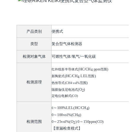
资料介
产品类别
便携式
类型
复合型气体检测器
检测对象气体
可燃性气体
/
氧气
/
一氧化碳
(HC/CH
ppm
)
红外线形半导体式
范围
4
(HC/CH
LEL
)
新陶瓷
式
范围
4
检测原理
)
热传导式
(CH4 vol%
范围
(O
)
隔膜伽伐尼电池式
2
定电位电解式
(CO)
～
100%LEL(HC/CH
)
0
4
0
～
100vol%(CH
)
4
检测范围
0
～
25vol%(O
)
0
～
150ppm(CO)
2
【泄漏检查模式】