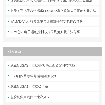
落实点胶机常态化维护工作持续保障生产线点胶工艺稳定合规
必看！手把手教您福乐FLUORO真空吸笔头的正确安装方法
YAMADA气动往复泵主要组成部件的功能特点详解
NPM脉冲电子运动控制芯片的规范安装方法分享
相关文章
武藏MUSASHI点胶机代理/江西欣罡科技供应
SSD西西蒂除静电/静电检测设备
武藏MUSASHI点胶类全系
点胶机实用的操作建议分享