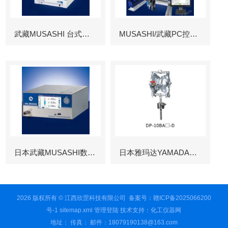
武藏MUSASHI 台式涂布机械臂
MUSASHI/武藏PC控制图像识别机械臂
日本武藏MUSASHI数字控制点胶机
日本雅玛达YAMADA往复泵
2026 版权所有 © 江西欣罡科技有限公司
备案号：赣ICP备2025066200
号-1
sitemap.xml
管理登陆
技术支持：
化工仪器网
地址： 传真： 邮件：18079190138@163.com