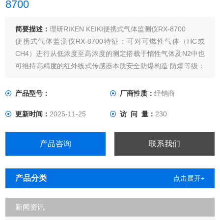
8700
简要描述：
理研RIKEN KEIKI便携式气体监测仪RX-8700
便携式气体监测仪RX-8700特征：可对可燃性气体（HC或
CH4）进行从低浓度至高浓度的测定搭载于惰性气体及N2中也
可维持高精度的红外线式传感器本质安全防爆构造 防爆等级：
ExiaⅡCT4X对应SOLAS条约中的修改内容可测定高浓度
H2S（0～1000ppm）用途：可对可燃性气体（HC或CH4）进
产品型号：
厂商性质：
经销商
行从低浓度至高浓度的测定商品目录使用说明资料
更新时间：
2025-11-25
访 问 量：
230
产品咨询
联系我们
产品分类
点击展开+
新闻资讯