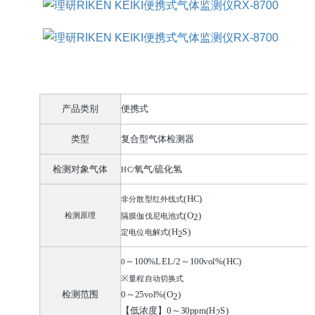
使用
资料
产品类别
便携式
类型
复合型气体检测器
检测对象气体
氧气
/
硫化氢
HC/
(HC)
非分散型红外线式
检测原理
(O
)
隔膜伽伐尼电池式
2
(H
S)
定电位电解式
2
～
100%LEL/2
～
100vol%(HC)
0
※
量程自动切换式
检测范围
0
～
25vol%(O
)
2
【低浓度】
0
～
30ppm(H
S)
2