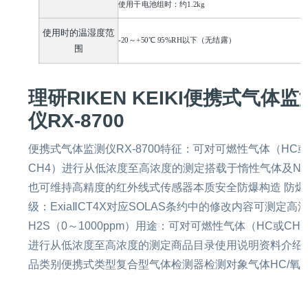
使用干电池组时
：
约
1.2kg
使用时的温湿度范
-20
～
+50℃
95%RH
以下（
无结露
）
围
理研RIKEN KEIKI便携式气体监
仪RX-8700
便携式气体监测仪RX-8700特征：可对可燃性气体（HC
CH4）进行从低浓度至高浓度的测定搭载于惰性气体及N
也可维持高精度的红外线式传感器本质安全防爆构造 防爆
级：ExiaⅡCT4X对应SOLAS条约中的修改内容可测定高
H2S（0～1000ppm）用途：可对可燃性气体（HC或CH
进行从低浓度至高浓度的测定商品目录使用说明资料介绍
品类别便携式类型复合型气体检测器检测对象气体HC/氧