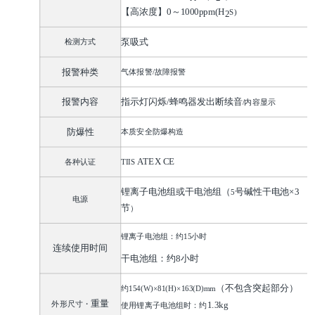
【高浓度】
0
～
1000ppm(H
S)
2
检测方式
泵吸式
报警种类
气体报警
/
故障报警
报警内容
指示灯闪烁
/
蜂鸣器发出断续音
/
内容显示
防爆性
本质安全防爆构造
各种认证
ATEX
CE
TIIS
锂离子电池组或
干电池组（
号碱性干电池
×3
5
电源
节
）
锂离子电池组：约
15
小时
连续使用时间
干电池组：约
8
小时
（不包含突起部分）
约
154(W)×81(H)×163(D)mm
重量
外形尺寸
・
1.3kg
使用锂离子电池组时
：
约