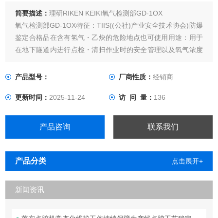
简要描述：
理研RIKEN KEIKI氧气检测部GD-1OX
氧气检测部GD-1OX特征：TIIS((公社)产业安全技术协会)防爆
鉴定合格品在含有氢气・乙炔的危险地点也可使用用途：用于
在地下隧道内进行点检・清扫作业时的安全管理以及氧气浓度
测定商品目录使用说明资料介绍【型号一览】※本质安全防爆
规格需搭配安全保持器（齐纳屏障）进行使用。※点击型号可
产品型号：
厂商性质：
经销商
显示相关规格书。型号检测方式防爆构造（防爆等级）GD-
更新时间：
2025-11-24
访 问 量：
136
1OX扩散式
产品咨询
联系我们
产品分类
点击展开+
新闻资讯