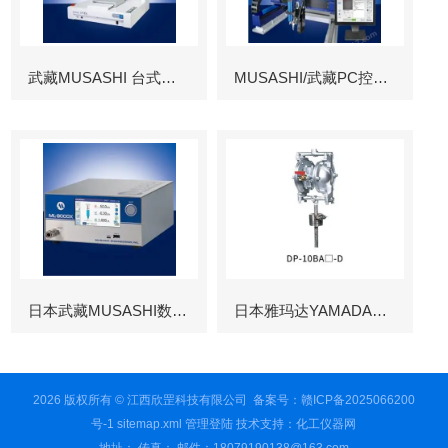
武藏MUSASHI 台式涂布机械臂
MUSASHI/武藏PC控制图像识别机械臂
日本武藏MUSASHI数字控制点胶机
日本雅玛达YAMADA往复泵
2026 版权所有 © 江西欣罡科技有限公司
备案号：赣ICP备2025066200
号-1
sitemap.xml
管理登陆
技术支持：
化工仪器网