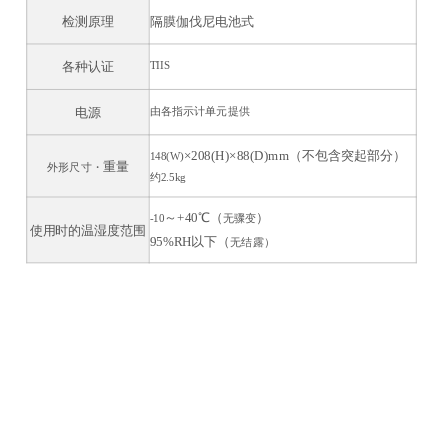
检测原理
隔膜伽伐尼电池式
TIIS
各种认证
由各指示计单元提供
电源
×
208(H)
×
88(D)mm
（不包含突起部分）
148(W)
重量
外形尺寸
・
约
2.5kg
～
+40
℃（
）
-10
无骤变
使用时的温湿度范围
95%RH
以下（
无结露
）