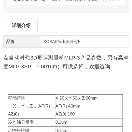
详细介绍
品牌
KOSAKA/小坂研究所
点自动对焦
3D
形状测量机
MLP-3
产品参数，另有高精
度
MLP-3SP
（
0.001um
）可供选择，欢迎咨询。
移动范围
X:60 x Y:60 x Z:60mm
（
X
，
Y
，
Z
，
AF(R)
，
AF(R) 40mm
AZ(
θ
)
）
AZ(
θ
) 360
X-Y
轴分辨率
0.1um
Z
轴分辨率
0.1um