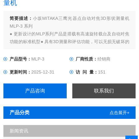
量机
简要描述：
小坂MITAKA三鹰光器点自动对焦3D形状测量机
MLP-3 系列
● 更新设计的MLP系列产品是搭载有高速旋转载台及自动对焦
功能的标准机型● 具有3D测量和评估功能，可以无损无破坏的
测量多种产品的形状、表面形貌、表面粗糙度、轮廓/尺寸评
估、齿轮测量（选配）、刀具刃口评价（选配）● 高精度的大
产品型号：
MLP-3
厂商性质：
经销商
测量范围。
更新时间：
2025-12-31
访 问 量：
151
产品咨询
联系我们
产品分类
点击展开+
新闻资讯