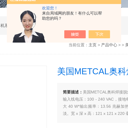
欢迎您！
来自局域网的朋友！有什么可以帮
助您的吗？
软件开发，计算机软硬件及辅助设备零售，计算机系统服务，电子产品销售，日用百货销售，机械设备销售，安防设备销售，通信设备销售，仪器仪表销售，五金产品零售，家用电器销售，化工产品生产（不含许可类化工产品），劳动保护用品销售，建筑材料销售，物联网技术服务，互联网数据服务，大数据服务，信息技术咨询服务，技术服务、技术开发、技术咨询、技术交流、技术转让、技术推广，办公设备租赁服务，计算机及办公设备维修，通讯设备修理，日用电器修理，电子、机械设备维护（不含特种设备），办公设备销售，光电子器件销售，电线、电缆经营，卫生用品和一次性使用医疗用品销售，日用口罩（非医用）销售，医用口罩零售，消毒剂销售（不含危险化学品），文具用品零售，体育用品及器材零售，箱包销售，特种劳动防护用品销售，照相器材及望远镜零售，机械零件、零部件销售，包装材料及制品销售，日用玻璃制品销售，互联网设备销售，气压动力机械及元件销售，气体压缩机械销售，气体、液体分离及纯净设备销售，皮革制品销售，可穿戴智能设备销售，金属丝绳及其制品销售，紧固件销售，金属切割及焊接设备销售，密封件销售，幻灯及投影设备销售，绘图、计算及测量仪器销售，复印和胶印设备销售，电子元器件与机电组件设备销售，导航终端销售，电池销售，技术玻璃制品销售，办公设备耗材销售，轴承、齿轮和传动部件销售，制冷、空调设备销售，智能仪器仪表销售，照相机及器材销售，照明器具销售，云计算设备销售，音响设备销售，物联网设备销售，网络设备销售，纸制品销售，信息系统集成服务，雷达、无线电导航设备专业修理，人工智能硬件销售，信息安全设备销售，电工仪器仪表销售，泵及真空设备销售，计算机软硬件及辅助设备批发，化工产品销售（不含许可类化工产品），工业控制计算机及系统销售，建筑装饰材料销售，日用品批发，电子元器件零售（除依法须经批准的项目外，凭营业执照依法自主开展经营活动）
当前位置：
主页
>
产品中心
> >
美国METCAL奥科
简要描述：
美国METCAL奥科焊接脱焊
输入线电压：100 - 240 VAC，
大 40 W*输出频率：13.56 兆
淡。宽 x 深 x 高：121 x 121 x 220