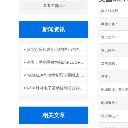
查看全部 >>
输入线电压：
额定功耗：
新闻资讯
输出功率：
落实点胶机常态化维护工作持续保障生产线点胶工艺稳定合规
输出频率：
必看！手把手教您福乐FLUORO真空吸笔头的正确安装方法
加热方式：
YAMADA气动往复泵主要组成部件的功能特点详解
连接：
NPM脉冲电子运动控制芯片的规范安装方法分享
电源暗淡。
宽 x 
电源重量：
相关文章
认证/标志：