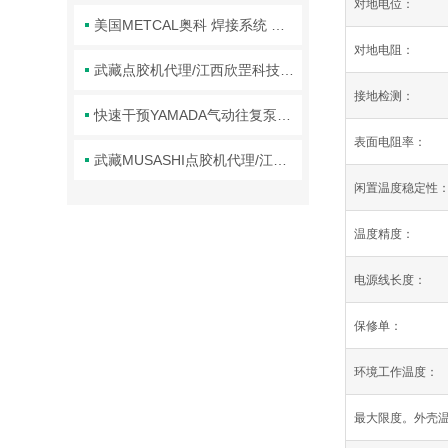
对地电位：
美国METCAL奥科 焊接系统 焊台/江西欣罡科技供应
对地电阻：
武藏点胶机代理/江西欣罡科技有限公司
接地检测：
快速干预YAMADA气动往复泵故障是保障高效运行的关键
表面电阻率：
武藏MUSASHI点胶机代理/江西欣罡科技供应
闲置温度稳定性
温度精度：
电源线长度：
保修单：
环境工作温度：
最大限度。
外壳