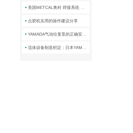
美国METCAL奥科 焊接系统 焊台/江西欣罡科技供应
点胶机实用的操作建议分享
YAMADA气动往复泵的正确安装步骤与注意事项分享
流体设备制造积淀：日本YAMADA品牌技术体系与行业应用解析