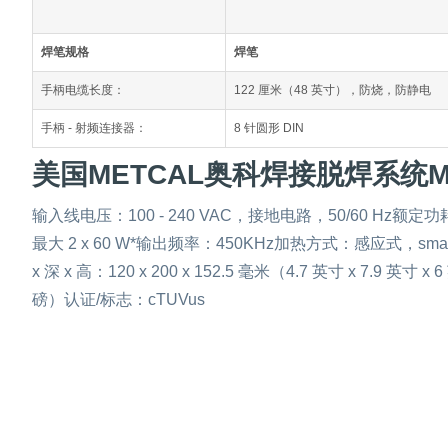
焊笔规格
焊笔
手柄电缆长度：
122 厘米（48 英寸），防烧，防静电
手柄 - 射频连接器：
8 针圆形 DIN
美国METCAL奥科焊接脱焊系统MF
输入线电压：100 - 240 VAC，接地电路，50/60 Hz额
最大 2 x 60 W*输出频率：450KHz加热方式：感应式，s
x 深 x 高：120 x 200 x 152.5 毫米（4.7 英寸 x 7.9 英
磅）认证/标志：cTUVus