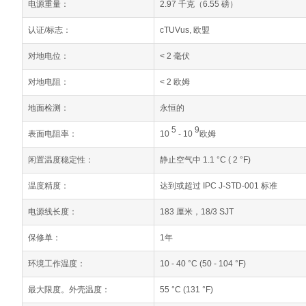
电源重量：
2.97 千克（6.55 磅）
认证/标志：
cTUVus, 欧盟
对地电位：
< 2 毫伏
对地电阻：
< 2 欧姆
地面检测：
永恒的
5
9
表面电阻率：
10
- 10
欧姆
闲置温度稳定性：
静止空气中 1.1 °C ( 2 °F)
温度精度：
达到或超过 IPC J-STD-001 标准
电源线长度：
183 厘米，18/3 SJT
保修单：
1年
环境工作温度：
10 - 40 °C (50 - 104 °F)
55 °C (131 °F)
最大限度。
外壳温度：