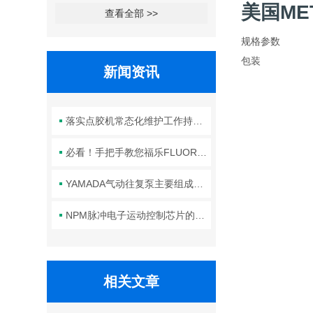
美国ME
查看全部 >>
规格参数
包装
新闻资讯
落实点胶机常态化维护工作持续保障生产线点胶工艺稳定合规
必看！手把手教您福乐FLUORO真空吸笔头的正确安装方法
YAMADA气动往复泵主要组成部件的功能特点详解
NPM脉冲电子运动控制芯片的规范安装方法分享
相关文章