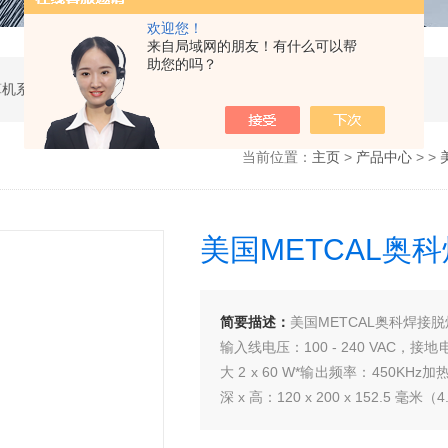
欢迎您！
来自局域网的朋友！有什么可以帮
助您的吗？
软件开发，计算机软硬件及辅助设备零售，计算机系统服务，电子产品销售，日用百货销售，机械设备销售，安防设备销售，通信设备销售，仪器仪表销售，五金产品零售，家用电器销售，化工产品生产（不含许可类化工产品），劳动保护用品销售，建筑材料销售，物联网技术服务，互联网数据服务，大数据服务，信息技术咨询服务，技术服务、技术开发、技术咨询、技术交流、技术转让、技术推广，办公设备租赁服务，计算机及办公设备维修，通讯设备修理，日用电器修理，电子、机械设备维护（不含特种设备），办公设备销售，光电子器件销售，电线、电缆经营，卫生用品和一次性使用医疗用品销售，日用口罩（非医用）销售，医用口罩零售，消毒剂销售（不含危险化学品），文具用品零售，体育用品及器材零售，箱包销售，特种劳动防护用品销售，照相器材及望远镜零售，机械零件、零部件销售，包装材料及制品销售，日用玻璃制品销售，互联网设备销售，气压动力机械及元件销售，气体压缩机械销售，气体、液体分离及纯净设备销售，皮革制品销售，可穿戴智能设备销售，金属丝绳及其制品销售，紧固件销售，金属切割及焊接设备销售，密封件销售，幻灯及投影设备销售，绘图、计算及测量仪器销售，复印和胶印设备销售，电子元器件与机电组件设备销售，导航终端销售，电池销售，技术玻璃制品销售，办公设备耗材销售，轴承、齿轮和传动部件销售，制冷、空调设备销售，智能仪器仪表销售，照相机及器材销售，照明器具销售，云计算设备销售，音响设备销售，物联网设备销售，网络设备销售，纸制品销售，信息系统集成服务，雷达、无线电导航设备专业修理，人工智能硬件销售，信息安全设备销售，电工仪器仪表销售，泵及真空设备销售，计算机软硬件及辅助设备批发，化工产品销售（不含许可类化工产品），工业控制计算机及系统销售，建筑装饰材料销售，日用品批发，电子元器件零售（除依法须经批准的项目外，凭营业执照依法自主开展经营活动）
当前位置：
主页
>
产品中心
> >
美国METCAL奥科
简要描述：
美国METCAL奥科焊接脱焊
输入线电压：100 - 240 VAC，接
大 2 x 60 W*输出频率：450KH
深 x 高：120 x 200 x 152.5 毫米