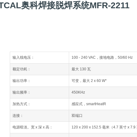
TCAL奥科焊接脱焊系统MFR-2211
输入线电压：
100 - 240 VAC，接地电路，50/60 Hz
额定功耗：
最大 130 瓦
输出功率：
可变，最大 2 x 60 W*
输出频率：
450KHz
加热方式：
感应式，smartHeatR
连接：
双端口
120 x 200 x 152.5 毫米（4.7 英寸 x 7.
电源暗淡。
宽 x 深 x 高：