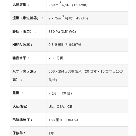
3
风扇容量：
250 m
/小时（150 cfm）
3
流量（带过滤器）：
2 x 75m
/小时（45 cfm）
静压（吸力）：
850 Pa (3.5" WC)
HEPA 效率：
0.3 微米时为 99.97%
噪音水平：
< 55 分贝
508 x 254 x 388 毫米（20 英寸 x 10 英寸 x 15.3
尺寸（宽 x 深 x
高）：
英寸）
重量 ：
9 公斤（20 磅）
认证/标记：
UL、CSA、CE
电源线长度：
183 厘米，18/3 SJT
保修单：
1年