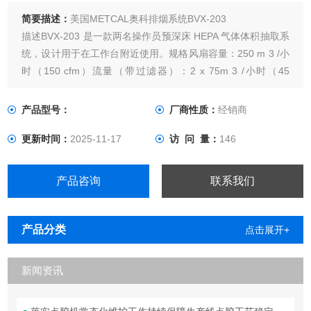
简要描述：
美国METCAL奥科排烟系统BVX-203
描述BVX-203 是一款两名操作员预深床 HEPA 气体体积抽取系
统，设计用于在工作台附近使用。规格风扇容量：250 m 3 /小
时（150 cfm）流量（带过滤器）：2 x 75m 3 /小时（45
cfm）静压（吸力）：850 Pa (3.5“ WC)HEPA 效率：0.3 微米
时为 99.97%噪音水平：< 55 分贝尺寸（宽 x 深 x 高）：
产品型号：
厂商性质：
经销商
更新时间：
2025-11-17
访 问 量：
146
产品咨询
联系我们
产品分类
点击展开+
新闻资讯