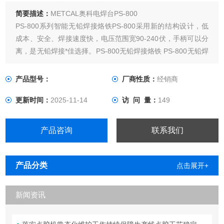
简要描述：
METCAL奥科电焊台PS-800
PS-800系列智能无铅焊接烙铁PS-800采用新的结构设计，低
成本、安全、焊接速度快，电压范围宽90-240伏，手柄可以分
离，是无铅焊接*佳选择。PS-800无铅焊接烙铁 PS-800无铅焊
接系统是专为重复性手工接触式焊接而设计的上乘、紧凑的系
统，其**性的、紧凑的电源和小巧的机身设计非常适应生产环
产品型号：
厂商性质：
经销商
境的需要。系统将具有高效率的过程控制的SmartHea
更新时间：
2025-11-14
访 问 量：
149
产品咨询
联系我们
产品分类
点击展开+
新闻资讯