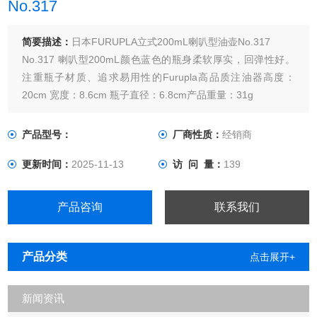
No.317
简要描述：
日本FURUPLA立式200mL喇叭型油壶No.317
No.317 喇叭型200mL颜色蓝色的瓶身柔软厚实，回弹性好。
注重瓶子材质、追求易用性的Furupla高品质注油器高度：
20cm 宽度：8.6cm 瓶子直径：6.8cm产品重量：31g
产品型号：
厂商性质：
经销商
更新时间：
2025-11-13
访 问 量：
139
产品咨询
联系我们
产品分类
点击展开+
新闻资讯