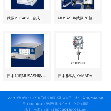
武藏MUSASHI 台式涂布机械臂
MUSASHI/武藏PC控制图像识别机械臂
日本武藏MUSASHI数字控制点胶机
日本雅玛达YAMADA往复泵
2026 版权所有 © 江西欣罡科技有限公司
备案号：赣ICP备2025066200
号-1
sitemap.xml
管理登陆
技术支持：
化工仪器网
地址： 传真： 邮件：18079190138@163.com