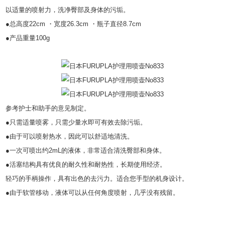
以适量的喷射力，洗净臀部及身体的污垢。
●总高度22cm ・宽度26.3cm ・瓶子直径8.7cm
●产品重量100g
参考护士和助手的意见制定。
●只需适量喷雾，只需少量水即可有效去除污垢。
●由于可以喷射热水，因此可以舒适地清洗。
●一次可喷出约2mL的液体，非常适合清洗臀部和身体。
●活塞结构具有优良的耐久性和耐热性，长期使用经济。
轻巧的手柄操作，具有出色的去污力。
适合您手型的机身设计。
●由于软管移动，液体可以从任何角度喷射，几乎没有残留。