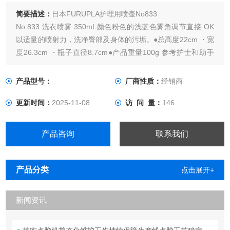
简要描述：
日本FURUPLA护理用喷壶No833
No.833 洗衣喷雾 350mL颜色粉色的浅蓝色雾角调节直接 OK
以适量的喷射力，洗净臀部及身体的污垢。●总高度22cm ・宽
度26.3cm ・瓶子直径8.7cm●产品重量100g 参考护士和助手
的意见制定。●只需适量喷雾，只需少量水即可有效去除污
垢。●由于可以喷射热水，因此可以舒适地清洗。●一次可喷出
产品型号：
厂商性质：
经销商
约2mL的液体，非常适合清洗臀部和身体。
更新时间：
2025-11-08
访 问 量：
146
产品咨询
联系我们
产品分类
点击展开+
新闻资讯