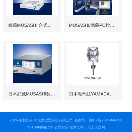
武藏MUSASHI 台式涂布机械臂
MUSASHI/武藏PC控制图像识别机械臂
日本武藏MUSASHI数字控制点胶机
日本雅玛达YAMADA往复泵
2026 版权所有 © 江西欣罡科技有限公司
备案号：赣ICP备2025066200
号-1
sitemap.xml
管理登陆
技术支持：
化工仪器网