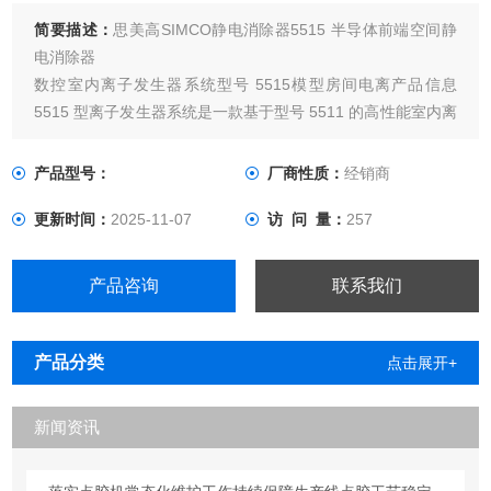
简要描述：
思美高SIMCO静电消除器5515 半导体前端空间静
电消除器
数控室内离子发生器系统型号 5515模型房间电离产品信息
5515 型离子发生器系统是一款基于型号 5511 的高性能室内离
子发生器系统，通过集成管理软件 IonManager 追求更低的拥
有成本和易用性。特征■全数字控制电路，确保长期稳定的离
产品型号：
厂商性质：
经销商
子平衡和静电消除性能■高可靠性和本地支持，全球范围内的
更新时间：
2025-11-07
访 问 量：
257
交付结果
产品咨询
联系我们
产品分类
点击展开+
新闻资讯