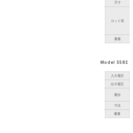
尺寸
ロッド長
重量
Model 558
入力電圧
1
出力電圧
2
通信
寸法
高
重量