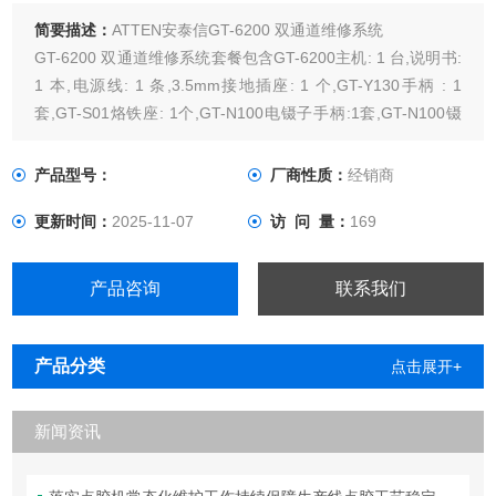
简要描述：
ATTEN安泰信GT-6200 双通道维修系统
GT-6200 双通道维修系统套餐包含GT-6200主机: 1 台,说明书:
1 本,电源线: 1 条,3.5mm接地插座: 1 个,GT-Y130手柄 : 1
套,GT-S01烙铁座: 1个,GT-N100电镊子手柄:1套,GT-N100镊
子 : 1支,GT-S02烙铁座: 1个产品特点：应用领域：● 研发技术
中心，创客中心的工程师产品
产品型号：
厂商性质：
经销商
更新时间：
2025-11-07
访 问 量：
169
产品咨询
联系我们
产品分类
点击展开+
新闻资讯