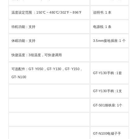
温度设定范围 ：150℃ ~ 480℃/ 302℉ ~ 896℉
说明书: 1 本
待机功能：支持
电源线: 1 条
休眠功能：支持
3.5mm接地插座: 1 个
快捷温度：3组温度，可快捷调用
可选配件：GT- Y050，GT- Y130，GT- Y150，
GT-Y130手柄 : 1套
GT- N100
GT-Y130手柄 : 1支
GT-S01烙铁座: 1个
GT-N100电镊子手