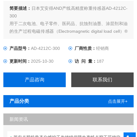
简要描述：
日本艾安得AND产线高精度称重传感器AD-4212C-
300
用于二次电池、电子零件、医药品、抗蚀剂油墨、涂层剂和油
的生产过程电磁传感器（Electromagnetic digital load cell）®
采用EM-DLC方式，精度高、速度快、结构紧凑。配备C-
SHS（Compact-Super Hybrid Sensor），0.5秒高速响应，每
产品型号：
AD-4212C-300
厂商性质：
经销商
秒50次高速输出（选择9600以上波特率时）。
更新时间：
2025-10-30
访 问 量：
187
产品咨询
联系我们
产品分类
点击展开+
新闻资讯