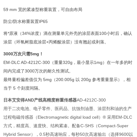
59 mm 宽的紧凑型称重装置，可自由布局
防尘/防水称重装置IP65
将*原液（34%浓度）滴在测量单元外壳的涂层表面100小时后，确认
涂层（环氧树脂底涂层+丙烯酸涂层）没有翘起或剥落。
3000万次只需5mg！
EM-DLC AD-4212C-300（重量320g，最小显示1mg）在一年多的时
间内完成了3000万次的耐久性测试。
最终量程偏差值仅为 5mg（200.005g 以 200g 参考重量显示），相
当于 5 个刻度间隔。
日本艾安得AND产线高精度称重传感器
AD-4212C-300
用于二次电池、电子零件、医药品、抗蚀剂油墨、涂层剂和油的生产
过程电磁传感器（Electromagnetic digital load cell）® 采用EM-DLC
方式，精度高、速度快、结构紧凑。配备C-SHS（Compact-Super
Hybrid Sensor），0.5秒高速响应，每秒50次高速输出（选择9600以