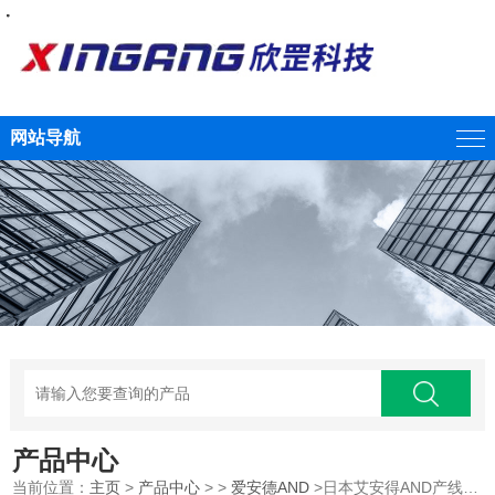
・
・
・
・
・
网站导航
产品中心
当前位置：
主页
>
产品中心
> >
爱安德AND
>日本艾安得AND产线高精度称重传感器