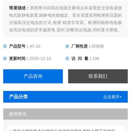
简要描述：
西西蒂SSD高压电源主要特点本装置是交流电晕放
电式除静电装置,除静电性能稳定。安全装置采用检测变压器的
次级高压过电流的方式,检测 精度非常高。检测到除静电电极
或高压电缆的异常漏泄电 流时,切断高压电源,同时显示警报。
高压电缆采用屏蔽电缆,阻隔高压电缆发生的噪声。空气型等所
有的除静电电极组合。关于与已停产的产品的兼容性
产品型号：
AT-10
厂商性质：
经销商
(ELIMINOSTAT)详细情况在这里高压电源与除静电电极的布线
更新时间：
2025-12-10
访 问 量：
196
范例及注意事项
产品咨询
联系我们
产品分类
点击展开+
新闻资讯