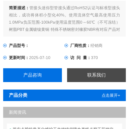
简要描述：
管接头迷你型管接头通过RoHS2认证与标准型接头
相比，成功将体积小型化40%。使用流体空气最高使用压力
1.0MPa负压范围-100kPa使用温度范围0～60℃（不可冻结）
树脂PBT金属镀镍黄铜 特殊不锈钢密封橡胶NBR有对应产品对
应低浓度臭氧无润滑油规格
产品型号：
厂商性质：
经销商
更新时间：
2025-07-10
访 问 量：
370
产品咨询
联系我们
产品分类
点击展开+
新闻资讯