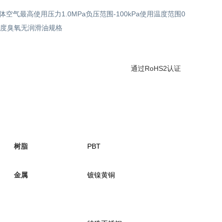
气最高使用压力1.0MPa负压范围-100kPa使用温度范围0
浓度臭氧无润滑油规格
通过RoHS2认证
PBT
树脂
镀镍黄铜
金属