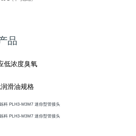
产品
应低浓度臭氧
无润滑油规格