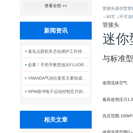
查看全部 >>
管接头迷你型管接
～60℃（不可
管接头
新闻资讯
迷你
落实点胶机常态化维护工作持续保障生产线点胶工艺稳定合规
与标准型
必看！手把手教您福乐FLUORO真空吸笔头的正确安装方法
YAMADA气动往复泵主要组成部件的功能特点详解
使用流体
空气
NPM脉冲电子运动控制芯片的规范安装方法分享
最高使用压力
1.
负压范围
-100kP
相关文章
使用温度范围
0