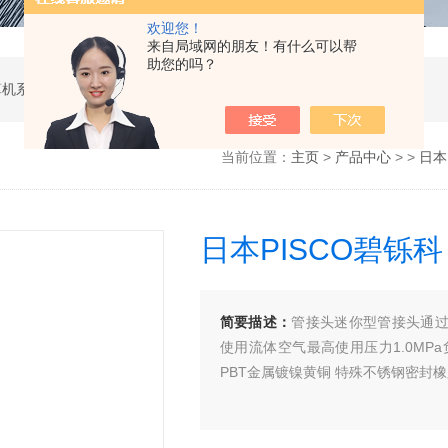
欢迎您！
来自局域网的朋友！有什么可以帮
助您的吗？
软件开发，计算机软硬件及辅助设备零售，计算机系统服务，电子产品销售，日用百货销售，机械设备销售，安防设备销售，通信设备销售，仪器仪表销售，五金产品零售，家用电器销售，化工产品生产（不含许可类化工产品），劳动保护用品销售，建筑材料销售，物联网技术服务，互联网数据服务，大数据服务，信息技术咨询服务，技术服务、技术开发、技术咨询、技术交流、技术转让、技术推广，办公设备租赁服务，计算机及办公设备维修，通讯设备修理，日用电器修理，电子、机械设备维护（不含特种设备），办公设备销售，光电子器件销售，电线、电缆经营，卫生用品和一次性使用医疗用品销售，日用口罩（非医用）销售，医用口罩零售，消毒剂销售（不含危险化学品），文具用品零售，体育用品及器材零售，箱包销售，特种劳动防护用品销售，照相器材及望远镜零售，机械零件、零部件销售，包装材料及制品销售，日用玻璃制品销售，互联网设备销售，气压动力机械及元件销售，气体压缩机械销售，气体、液体分离及纯净设备销售，皮革制品销售，可穿戴智能设备销售，金属丝绳及其制品销售，紧固件销售，金属切割及焊接设备销售，密封件销售，幻灯及投影设备销售，绘图、计算及测量仪器销售，复印和胶印设备销售，电子元器件与机电组件设备销售，导航终端销售，电池销售，技术玻璃制品销售，办公设备耗材销售，轴承、齿轮和传动部件销售，制冷、空调设备销售，智能仪器仪表销售，照相机及器材销售，照明器具销售，云计算设备销售，音响设备销售，物联网设备销售，网络设备销售，纸制品销售，信息系统集成服务，雷达、无线电导航设备专业修理，人工智能硬件销售，信息安全设备销售，电工仪器仪表销售，泵及真空设备销售，计算机软硬件及辅助设备批发，化工产品销售（不含许可类化工产品），工业控制计算机及系统销售，建筑装饰材料销售，日用品批发，电子元器件零售（除依法须经批准的项目外，凭营业执照依法自主开展经营活动）
当前位置：
主页
>
产品中心
> >
日本
日本PISCO碧铄科 
简要描述：
管接头迷你型管接头通过
使用流体空气最高使用压力1.0MPa
PBT金属镀镍黄铜 特殊不锈钢密封