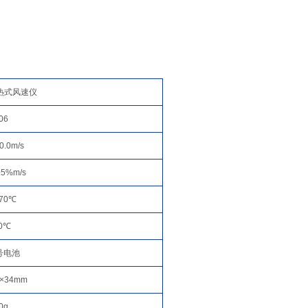
x热式风速仪
06
0.0m/s
5%m/s
~70℃
.0℃
号电池
0×34mm
0g