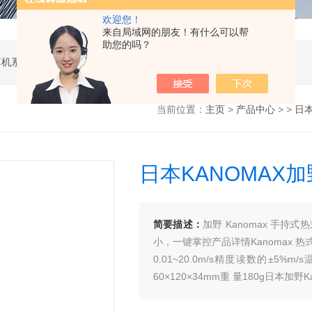
欢迎您！
来自局域网的朋友！有什么可以帮
助您的吗？
软件开发，计算机软硬件及辅助设备零售，计算机系统服务，电子产品销售，日用百货销售，机械设备销售，安防设备销售，通信设备销售，仪器仪表销售，五金产品零售，家用电器销售，化工产品生产（不含许可类化工产品），劳动保护用品销售，建筑材料销售，物联网技术服务，互联网数据服务，大数据服务，信息技术咨询服务，技术服务、技术开发、技术咨询、技术交流、技术转让、技术推广，办公设备租赁服务，计算机及办公设备维修，通讯设备修理，日用电器修理，电子、机械设备维护（不含特种设备），办公设备销售，光电子器件销售，电线、电缆经营，卫生用品和一次性使用医疗用品销售，日用口罩（非医用）销售，医用口罩零售，消毒剂销售（不含危险化学品），文具用品零售，体育用品及器材零售，箱包销售，特种劳动防护用品销售，照相器材及望远镜零售，机械零件、零部件销售，包装材料及制品销售，日用玻璃制品销售，互联网设备销售，气压动力机械及元件销售，气体压缩机械销售，气体、液体分离及纯净设备销售，皮革制品销售，可穿戴智能设备销售，金属丝绳及其制品销售，紧固件销售，金属切割及焊接设备销售，密封件销售，幻灯及投影设备销售，绘图、计算及测量仪器销售，复印和胶印设备销售，电子元器件与机电组件设备销售，导航终端销售，电池销售，技术玻璃制品销售，办公设备耗材销售，轴承、齿轮和传动部件销售，制冷、空调设备销售，智能仪器仪表销售，照相机及器材销售，照明器具销售，云计算设备销售，音响设备销售，物联网设备销售，网络设备销售，纸制品销售，信息系统集成服务，雷达、无线电导航设备专业修理，人工智能硬件销售，信息安全设备销售，电工仪器仪表销售，泵及真空设备销售，计算机软硬件及辅助设备批发，化工产品销售（不含许可类化工产品），工业控制计算机及系统销售，建筑装饰材料销售，日用品批发，电子元器件零售（除依法须经批准的项目外，凭营业执照依法自主开展经营活动）
当前位置：
主页
>
产品中心
> >
日本
日本KANOMAX
简要描述：
加野 Kanomax 手持
小，一键掌控产品详情Kanomax 热式
0.01~20.0m/s精度读数的±5%
60×120×34mm重 量180g日本加