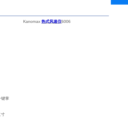
Kanomax
热式风速仪
6006
一键掌
围
尺寸