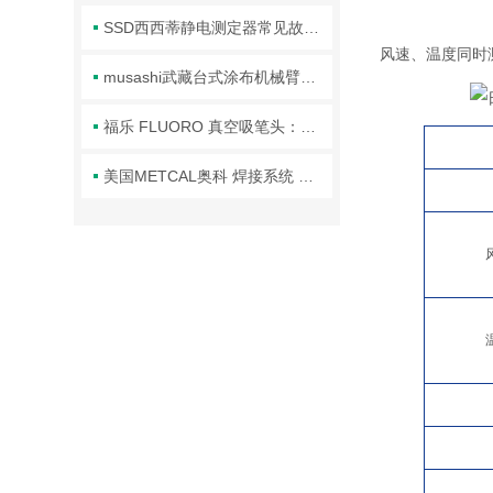
SSD西西蒂静电测定器常见故障的识别与应对方法分享
风速、温度同时
musashi武藏台式涂布机械臂的正确使用方法分享
福乐 FLUORO 真空吸笔头：精密操作的核心利器
美国METCAL奥科 焊接系统 焊台/江西欣罡科技供应