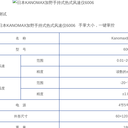
测试
手掌大小，一键掌控
名 称
Kanoma
型 号
60
范围
0.01~2
风速
精度
读数的±
范围
-20
温度
精度
±1
电 源
4节5
外形尺寸
60×12
重 量
18