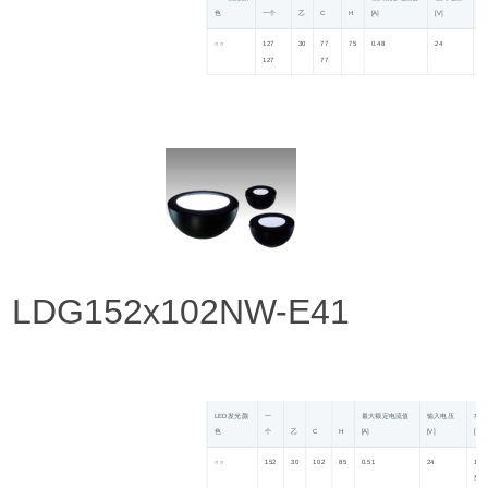
色
一个
乙
C
H
[A]
[V]
[W
○ ○
127
30
77
75
0.48
24
9
127
77
型
LDG152x102NW-E41
LED发光颜
一
最大额定电流值
输入电压
功耗
色
个
乙
C
H
[A]
[V]
[W]
○ ○
152
30
102
85
0.51
24
12.
型