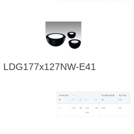
LDG177x127NW-E41
LED发光颜
一
最大额定电流值
输入电压
功
色
个
乙
C
H
[A]
[V]
[W
○ ○
177
40
127
95
0.57
24
0.
127