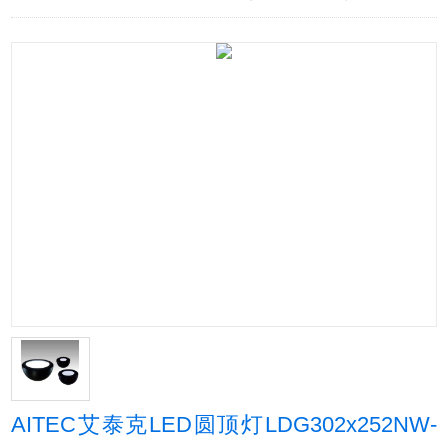
AITEC艾泰克LED圆顶灯LDG302x252NW-