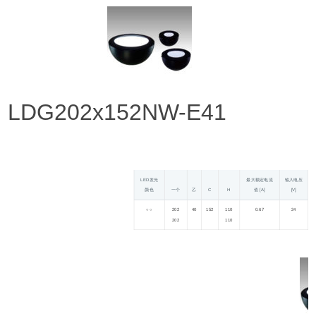
LDG202x152NW-E41
LED发光
最大额定电流
输入电压
颜色
一个
乙
C
H
值 [A]
[V]
○ ○
202
40
152
110
0.67
24
1
202
110