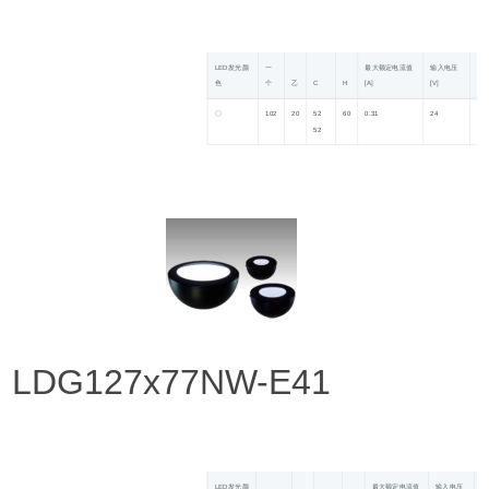
LED发光颜
一
最大额定电流值
输入电压
功
色
个
乙
C
H
[A]
[V]
[W]
〇
102
20
52
60
0.31
24
7.
52
型
LDG127x77NW-E41
LED发光颜
最大额定电流值
输入电压
功