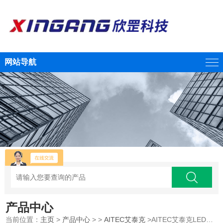
网站导航
产品中心
当前位置：
主页
>
产品中心
> >
AITEC艾泰克
>AITEC艾泰克LED圆顶灯LDG302x252NW-E41