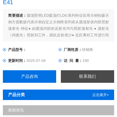
E41
简要描述：
圆顶照明LED圆顶灯LDG系列特征应用示例拍摄示
例方面数据代表示例自定义示例阵容列表从圆顶形状内部照射
漫射光 特征● 由圆顶内部的反射光均匀照射漫射光 ● 漫射光
（间接光）照射到工件，因此反射很少● 近距离对工件进行间
接光照射● 有光泽的金属, 适用于薄膜、塑料等的印刷检查。●
广泛应用于电子零件、印刷、食品、医疗等应用示例 光面检
产品型号：
厂商性质：
经销商
测、曲面外观检测印刷检测、形状检测、字符识别、颜色识
更新时间：
2025-07-04
访 问 量：
190
别、面相
产品咨询
联系我们
产品分类
点击展开+
新闻资讯