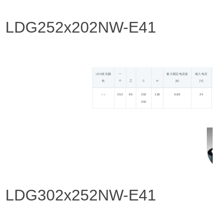
LDG252x202NW-E41
LED发光颜
一
最大额定电流值
输入电压
色
个
乙
C
H
[A]
[V]
○ ○
252
60
202
135
0.80
24
1
202
LDG302x252NW-E41