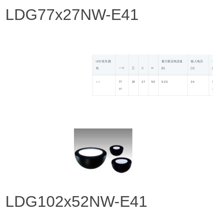
LDG77x27NW-E41
LED发光颜
最大额定电流值
输入电压
功
色
一个
乙
C
H
[A]
[V]
[W]
○ ○
77
20
27
50
0.23
24
5.4
77
型
LDG102x52NW-E41