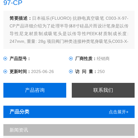
97-CP
简要描述：
日本福乐(FLUORO) 抗静电真空吸笔 C003-X-97-
CP产品详细介绍为了处理半导体8寸硅晶片而设计笔身是以传
导性尼龙材质制成吸笔头是以传导性PEEK材质制成长度:
247mm, 重量: 28g 项目阀门种类连接种类笔身吸笔头C003-X-
97-CPNO+SW球状旋转接头C001-X (with 100)97-CP 请分别
定购笔身与吸笔头NO+SW: 可控式常开型 按住吸笔上端的按钮
产品型号：
厂商性质：
经销商
更新时间：
2025-06-26
访 问 量：
250
产品咨询
联系我们
产品分类
点击展开+
新闻资讯