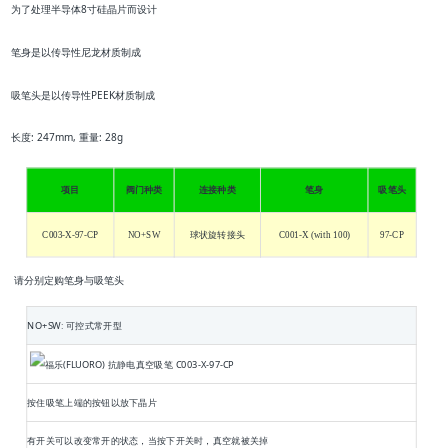
为了处理半导体8寸硅晶片而设计
笔身是以
传导性尼龙
材质制成
吸笔头是以
传导性PEEK
材质制成
长度: 247mm, 重量: 28g
项目
阀门种类
连接种类
笔身
吸笔头
C003-X-97-CP
NO+SW
球状旋转接头
C001-X (with 100)
97-CP
请分别定购笔身与吸笔头
NO+SW: 可控式常开型
按住吸笔上端的按钮以放下晶片
有开关可以改变常开的状态，当按下开关时，真空就被关掉