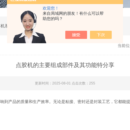
欢迎您！
来自局域网的朋友！有什么可以帮
助您的吗？
软件开发，计算机软硬件及辅助设备零售，计算机系统服务，电子产品销售，日用百货销售，机械设备销售，安防设备销售，通信设备销售，仪器仪表销售，五金产品零售，家用电器销售，化工产品生产（不含许可类化工产品），劳动保护用品销售，建筑材料销售，物联网技术服务，互联网数据服务，大数据服务，信息技术咨询服务，技术服务、技术开发、技术咨询、技术交流、技术转让、技术推广，办公设备租赁服务，计算机及办公设备维修，通讯设备修理，日用电器修理，电子、机械设备维护（不含特种设备），办公设备销售，光电子器件销售，电线、电缆经营，卫生用品和一次性使用医疗用品销售，日用口罩（非医用）销售，医用口罩零售，消毒剂销售（不含危险化学品），文具用品零售，体育用品及器材零售，箱包销售，特种劳动防护用品销售，照相器材及望远镜零售，机械零件、零部件销售，包装材料及制品销售，日用玻璃制品销售，互联网设备销售，气压动力机械及元件销售，气体压缩机械销售，气体、液体分离及纯净设备销售，皮革制品销售，可穿戴智能设备销售，金属丝绳及其制品销售，紧固件销售，金属切割及焊接设备销售，密封件销售，幻灯及投影设备销售，绘图、计算及测量仪器销售，复印和胶印设备销售，电子元器件与机电组件设备销售，导航终端销售，电池销售，技术玻璃制品销售，办公设备耗材销售，轴承、齿轮和传动部件销售，制冷、空调设备销售，智能仪器仪表销售，照相机及器材销售，照明器具销售，云计算设备销售，音响设备销售，物联网设备销售，网络设备销售，纸制品销售，信息系统集成服务，雷达、无线电导航设备专业修理，人工智能硬件销售，信息安全设备销售，电工仪器仪表销售，泵及真空设备销售，计算机软硬件及辅助设备批发，化工产品销售（不含许可类化工产品），工业控制计算机及系统销售，建筑装饰材料销售，日用品批发，电子元器件零售（除依法须经批准的项目外，凭营业执照依法自主开展经营活动）
当前位
点胶机的主要组成部件及其功能特分享
更新时间：2025-08-01 点击次数：255
到产品的质量和生产效率。无论是粘接、密封还是封装工艺，它都能提